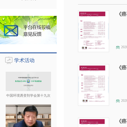
《癌
202
学术活动
《癌
中国环境诱变剂学会第十九次
202
《癌